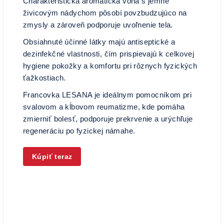
Charakteristická aromatická vôňa s jemne
živicovým nádychom pôsobí povzbudzujúco na
zmysly a zároveň podporuje uvoľnenie tela.
Obsiahnuté účinné látky majú antiseptické a
dezinfekčné vlastnosti, čím prispievajú k celkovej
hygiene pokožky a komfortu pri rôznych fyzických
ťažkostiach.
Francovka LESANA je ideálnym pomocníkom pri
svalovom a kĺbovom reumatizme, kde pomáha
zmierniť bolesť, podporuje prekrvenie a urýchľuje
regeneráciu po fyzickej námahe.
Kúpiť teraz