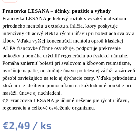
Francovka LESANA – účinky, použitie a výhody
Francovka LESANA je liehový roztok s vysokým obsahom
prírodného mentolu a extraktu z ihličia, ktorý poskytuje
intenzívny chladivý efekt a rýchlu úľavu pri bolestiach svalov a
kĺbov. Vďaka vyššej koncentrácii mentolu oproti klasickej
ALPA francovke účinne osviežuje, podporuje prekrvenie
pokožky a pomáha urýchliť regeneráciu po fyzickej námahe.
Pomáha zmierniť bolesti pri svalovom a kĺbovom reumatizme,
uvoľňuje napätie, odstraňuje únavu po telesnej záťaži a zároveň
pôsobí osviežujúco na telo aj dýchacie cesty. Vďaka prírodnému
zloženiu je ideálnym pomocníkom na každodenné použitie pri
masáži, únave aj nachladení.
👉 Francovka LESANA je účinné riešenie pre rýchlu úľavu,
regeneráciu a celkové osvieženie organizmu.
€2,49
/ ks
Jednotková