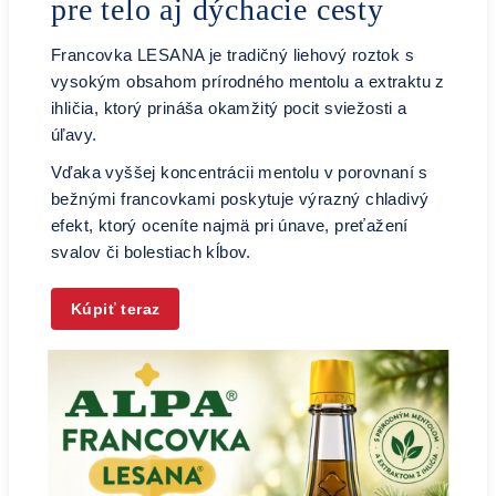
pre telo aj dýchacie cesty
Francovka LESANA je tradičný liehový roztok s
vysokým obsahom prírodného mentolu a extraktu z
ihličia, ktorý prináša okamžitý pocit sviežosti a
úľavy.
Vďaka vyššej koncentrácii mentolu v porovnaní s
bežnými francovkami poskytuje výrazný chladivý
efekt, ktorý oceníte najmä pri únave, preťažení
svalov či bolestiach kĺbov.
Kúpiť teraz