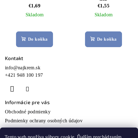
€1,69
€1,55
Skladom
Skladom
Do košíka
Do košíka
Kontakt
Z
á
info
@
najkrem.sk
+421 948 100 197
p
ä
t
i
Informácie pre vás
e
Obchodné podmienky
Podmienky ochrany osobných údajov
O nás
Tento web používa súbory cookie. Ďalším prechádzaním