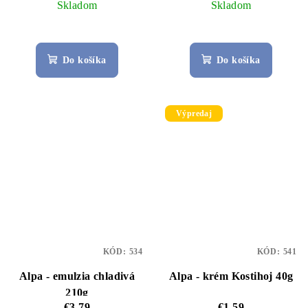
Skladom
Skladom
Do košíka
Do košíka
Výpredaj
KÓD:
534
KÓD:
541
Alpa - emulzia chladivá
Alpa - krém Kostihoj 40g
210g
€3,79
€1,59