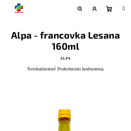
Prejsť
na
Nákupný
Hľadať
Prihlásenie
obsah
Alpa - francovka Lesana
košík
160ml
ALPA
Priemerné
Neohodnotené
Podrobnosti hodnotenia
hodnotenie
produktu
je
0,0
z
5
hviezdičiek.