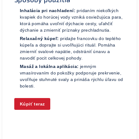
Inhalácia pri nachladení:
pridaním niekoľkých
kvapiek do horúcej vody vzniká osviežujúca para,
ktorá pomáha uvoľniť dýchacie cesty, uľahčiť
dýchanie a zmierniť príznaky prechladnutia.
Relaxačný kúpeľ:
pridajte francovku do teplého
kúpeľa a doprajte si uvoľňujúci rituál. Pomáha
zmierniť svalové napätie, odstrániť únavu a
navodiť pocit celkovej pohody.
Masáž a lokálna aplikácia:
jemným
vmasírovaním do pokožky podporuje prekrvenie,
uvoľňuje stuhnuté svaly a prináša rýchlu úľavu od
bolesti.
Kúpiť teraz