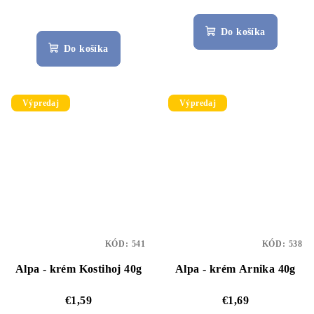
Priemerné
hodnotenie
Do košíka
produktu
Do košíka
je
5,0
z
5
Výpredaj
Výpredaj
hviezdičiek.
KÓD:
541
KÓD:
538
Alpa - krém Kostihoj 40g
Alpa - krém Arnika 40g
€1,59
€1,69