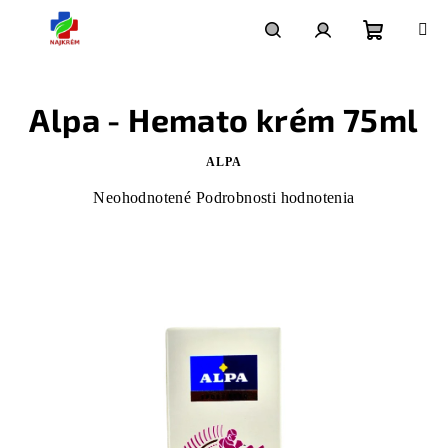
Prejsť
na
Nákupný
Hľadať
Prihlásenie
obsah
Alpa - Hemato krém 75ml
košík
ALPA
Priemerné
Neohodnotené
Podrobnosti hodnotenia
hodnotenie
produktu
je
0,0
z
5
hviezdičiek.