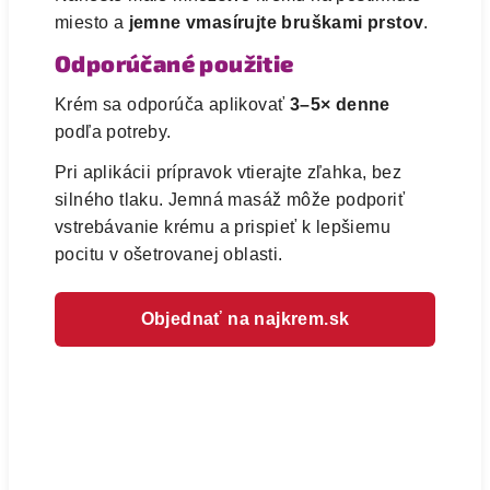
miesto a
jemne vmasírujte bruškami prstov
.
Odporúčané použitie
Krém sa odporúča aplikovať
3–5× denne
podľa potreby.
Pri aplikácii prípravok vtierajte zľahka, bez
silného tlaku. Jemná masáž môže podporiť
vstrebávanie krému a prispieť k lepšiemu
pocitu v ošetrovanej oblasti.
Objednať na najkrem.sk