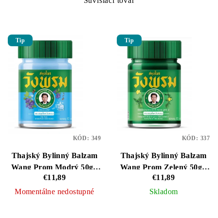
Súvisiaci tovar
Tip
Tip
KÓD:
349
KÓD:
337
Thajský Bylinný Balzam
Thajský Bylinný Balzam
Wang Prom Modrý 50g -
Wang Prom Zelený 50g -
€11,89
€11,89
Kŕčové Žily
Pomoc pri Popáleninách
Momentálne nedostupné
Skladom
Priemerné
Priemerné