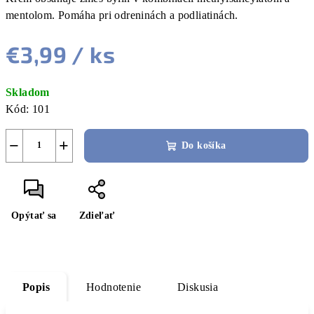
mentolom. Pomáha pri odreninách a podliatinách.
€3,99
/ ks
Jednotková
Skladom
cena:
Kód:
101
−
+
Do košíka
Opýtať sa
Zdieľať
Popis
Hodnotenie
Diskusia