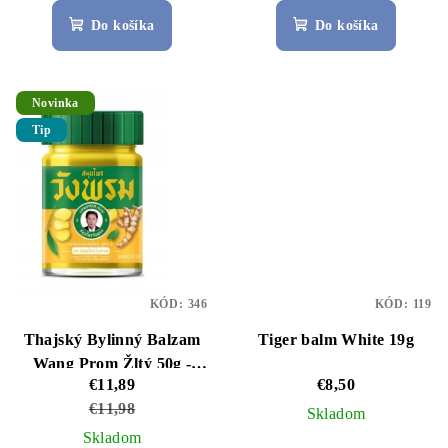
hodnotenie
hodnotenie
Do košíka
Do košíka
produktu
produktu
je
je
5,0
5,0
z
z
Novinka
5
5
Tip
hviezdičiek.
hviezdičiek.
KÓD:
346
KÓD:
119
Thajský Bylinný Balzam
Tiger balm White 19g
Wang Prom Žltý 50g -
€11,89
€8,50
Uľava od Bolesti a
€11,98
Zápalov
Skladom
Skladom