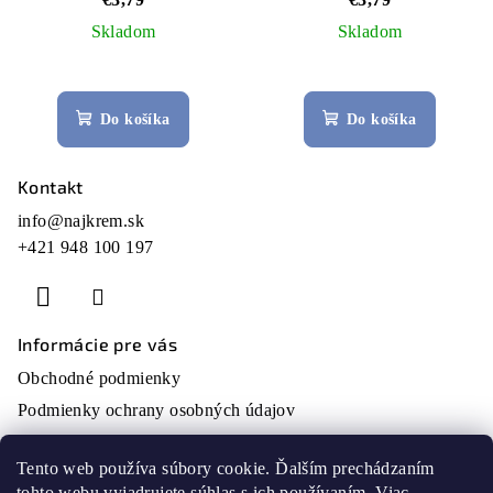
Skladom
Skladom
Do košíka
Do košíka
Kontakt
Z
á
info
@
najkrem.sk
+421 948 100 197
p
ä
t
i
Informácie pre vás
e
Obchodné podmienky
Podmienky ochrany osobných údajov
O nás
Tento web používa súbory cookie. Ďalším prechádzaním
Moja objednávka
tohto webu vyjadrujete súhlas s ich používaním. Viac