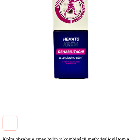
Krém obsahuje zmes bylín v kombinácii methylsalicylátom a