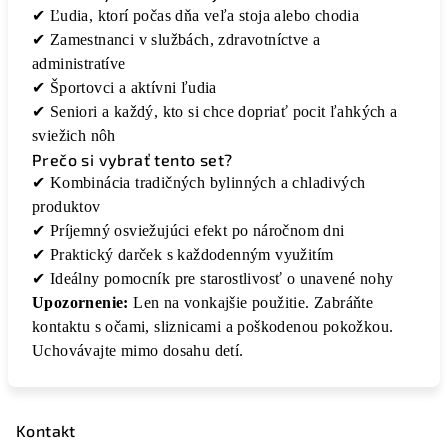
✔ Ľudia, ktorí počas dňa veľa stoja alebo chodia
✔ Zamestnanci v službách, zdravotníctve a
administratíve
✔ Športovci a aktívni ľudia
✔ Seniori a každý, kto si chce dopriať pocit ľahkých a
sviežich nôh
Prečo si vybrať tento set?
✔ Kombinácia tradičných bylinných a chladivých
produktov
✔ Príjemný osviežujúci efekt po náročnom dni
✔ Praktický darček s každodenným využitím
✔ Ideálny pomocník pre starostlivosť o unavené nohy
Upozornenie:
Len na vonkajšie použitie. Zabráňte
kontaktu s očami, sliznicami a poškodenou pokožkou.
Uchovávajte mimo dosahu detí.
Kontakt
Z