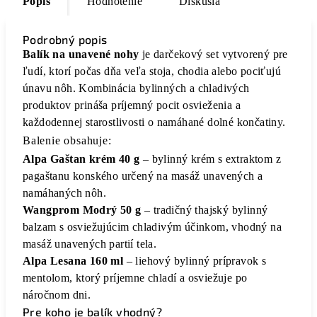
Popis
Hodnotenie
Diskusia
Podrobný popis
Balík na unavené nohy
je darčekový set vytvorený pre
ľudí, ktorí počas dňa veľa stoja, chodia alebo pociťujú
únavu nôh. Kombinácia bylinných a chladivých
produktov prináša príjemný pocit osvieženia a
každodennej starostlivosti o namáhané dolné končatiny.
Balenie obsahuje:
Alpa Gaštan krém 40 g
– bylinný krém s extraktom z
pagaštanu konského určený na masáž unavených a
namáhaných nôh.
Wangprom Modrý 50 g
– tradičný thajský bylinný
balzam s osviežujúcim chladivým účinkom, vhodný na
masáž unavených partií tela.
Alpa Lesana 160 ml
– liehový bylinný prípravok s
mentolom, ktorý príjemne chladí a osviežuje po
náročnom dni.
Pre koho je balík vhodný?