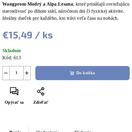
Wangprom Modrý a Alpa Lesana
, ktoré prinášajú osviežujúcu
starostlivosť po dlhom státí, náročnom dni či fyzickej aktivite.
Ideálny darček pre každého, kto trávi veľa času na nohách.
€15,49
/ ks
Jednotková
Skladom
cena:
Kód:
613
−
+
Do košíka
Opýtať sa
Zdieľať