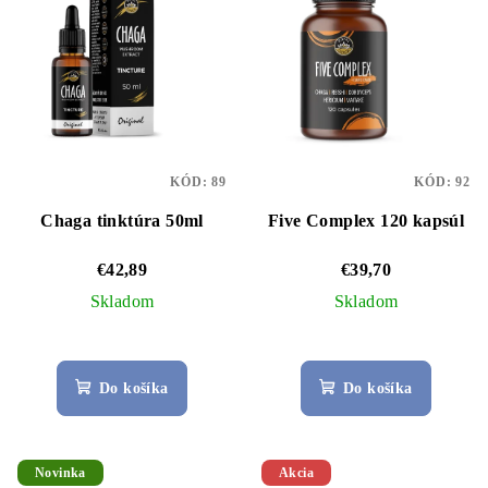
KÓD:
89
KÓD:
92
Chaga tinktúra 50ml
Five Complex 120 kapsúl
€42,89
€39,70
Skladom
Skladom
Priemerné
hodnotenie
Do košíka
Do košíka
produktu
je
5,0
z
Novinka
Akcia