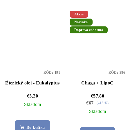
z
5
Akcia
hviezdičiek.
Novinka
Doprava zadarmo
KÓD:
191
KÓD:
386
Éterický olej - Eukalyptus
Chaga + LipoC
€3,20
€57,80
€67
(–13 %)
Skladom
Skladom
Do košíka