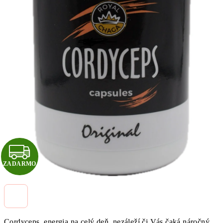
Z
ZADARMO
A
D
A
Cordyceps, energia na celý deň, nezáleží či Vás čaká náročný