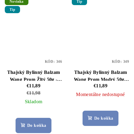
z
z
Novinka
Tip
5
5
Tip
hviezdičiek.
hviezdičiek.
KÓD:
346
KÓD:
349
Thajský Bylinný Balzam
Thajský Bylinný Balzam
Wang Prom Žltý 50g -
Wang Prom Modrý 50g -
€11,89
€11,89
Uľava od Bolesti a
Kŕčové Žily
€11,98
Zápalov
Momentálne nedostupné
Skladom
Priemerné
hodnotenie
Do košíka
produktu
Do košíka
je
5,0