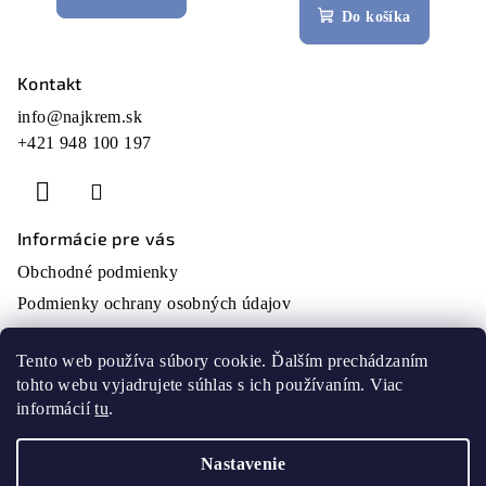
Do košíka
Kontakt
Z
á
info
@
najkrem.sk
+421 948 100 197
p
ä
t
i
Informácie pre vás
e
Obchodné podmienky
Podmienky ochrany osobných údajov
O nás
Tento web používa súbory cookie. Ďalším prechádzaním
Moja objednávka
tohto webu vyjadrujete súhlas s ich používaním. Viac
Prijímame online platby
informácií
tu
.
Nastavenie