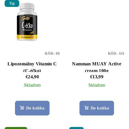
5
Tip
hviezdičiek.
KÓD:
80
KÓD:
116
Lipozomálny Vitamín C
Namman MUAY Active
(C-éčko)
cream 100g
€24,90
€13,99
Skladom
Skladom
Priemerné
Priemerné
hodnotenie
hodnotenie
Do košíka
Do košíka
produktu
produktu
je
je
5,0
5,0