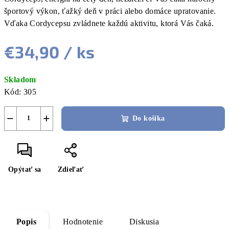
R
športový výkon, ťažký deň v práci alebo domáce upratovanie.
Vďaka Cordycepsu zvládnete každú aktivitu, ktorá Vás čaká.
M
€34,90
/ ks
O
Jednotková
Skladom
cena:
Kód:
305
−
+
Do košíka
Opýtať sa
Zdieľať
Popis
Hodnotenie
Diskusia