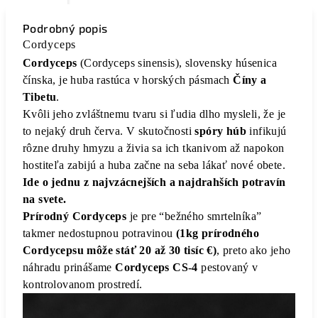
Podrobný popis
Cordyceps
Cordyceps
(Cordyceps sinensis), slovensky húsenica
čínska, je huba rastúca v horských pásmach
Číny a
Tibetu
.
Kvôli jeho zvláštnemu tvaru si ľudia dlho mysleli, že je
to nejaký druh červa. V skutočnosti
spóry húb
infikujú
rôzne druhy hmyzu a živia sa ich tkanivom až napokon
hostiteľa zabijú a huba začne na seba lákať nové obete.
Ide o jednu z najvzácnejších a najdrahších potravín
na svete.
Prírodný Cordyceps
je pre “bežného smrtelníka”
takmer nedostupnou potravinou
(1kg prírodného
Cordycepsu môže stáť 20 až 30 tisíc €)
, preto ako jeho
náhradu prinášame
Cordyceps CS-4
pestovaný v
kontrolovanom prostredí.