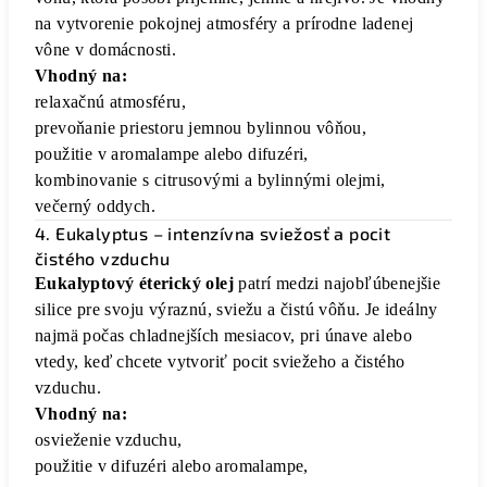
na vytvorenie pokojnej atmosféry a prírodne ladenej
vône v domácnosti.
Vhodný na:
relaxačnú atmosféru,
prevoňanie priestoru jemnou bylinnou vôňou,
použitie v aromalampe alebo difuzéri,
kombinovanie s citrusovými a bylinnými olejmi,
večerný oddych.
4. Eukalyptus – intenzívna sviežosť a pocit
čistého vzduchu
Eukalyptový éterický olej
patrí medzi najobľúbenejšie
silice pre svoju výraznú, sviežu a čistú vôňu. Je ideálny
najmä počas chladnejších mesiacov, pri únave alebo
vtedy, keď chcete vytvoriť pocit sviežeho a čistého
vzduchu.
Vhodný na:
osvieženie vzduchu,
použitie v difuzéri alebo aromalampe,