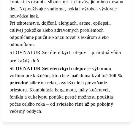
kontaktu s očami a sliznicami. Uchovávajte mimo dosahu
detí. Nepoužívajte vnútorne, pokiaľ výrobca výslovne
neuvádza inak.
Pri tehotenstve, dojčení, alergiách, astme, epilepsii,
citlivej pokožke alebo zdravotných problémoch
odporúčame použitie konzultovať s lekárom alebo
odborníkom.
SLOVNATUR Set éterických olejov – prírodná vôňa
pre každý deň
SLOVNATUR Set éterických olejov
je výbornou
voľbou pre každého, kto chce mať doma kvalitné
100 %
prírodné silice
na relax, osvieženie a prevoňanie
priestoru. Kombinácia bergamotu, mäty kučeravej,
feniklu a eukalyptu ponúka pestré možnosti použitia
počas celého roka – od sviežeho rána až po pokojný
večerný oddych.