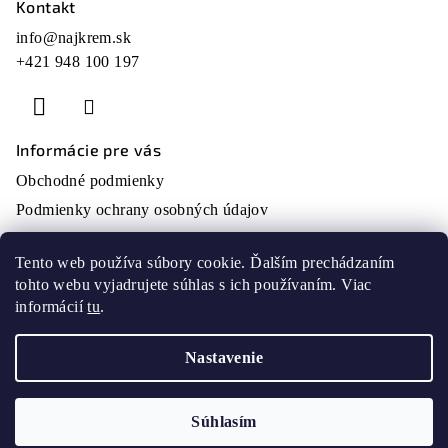
Kontakt
Z
á
info
@
najkrem.sk
+421 948 100 197
p
ä
t
i
Informácie pre vás
e
Obchodné podmienky
Podmienky ochrany osobných údajov
O nás
Tento web používa súbory cookie. Ďalším prechádzaním
Moja objednávka
tohto webu vyjadrujete súhlas s ich používaním. Viac
Prijímame online platby
informácií
tu
.
Nastavenie
Copyright 2026
najkrem
. Všetky práva vyhradené.
Súhlasím
Vytvoril Shoptet