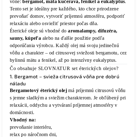
vône:
bergamot, mäta kučeravá, fenikel a eukalyptus
.
Tento set je ideálny pre každého, kto chce prirodzene
prevoňať domov, vytvoriť príjemnú atmosféru, podporiť
relaxáciu alebo osviežiť priestor počas dňa.
Éterické oleje sú vhodné do
aromalampy, difuzéra,
sauny, kúpeľa
alebo na ďalšie použitie podľa
odporúčania výrobcu. Každý olej má svoju jedinečnú
vôňu a charakter – od citrusovej sviežosti bergamotu, cez
bylinnú mätu a fenikel, až po intenzívny eukalyptus.
Čo obsahuje SLOVNATUR set éterických olejov?
1. Bergamot – svieža citrusová vôňa pre dobrú
náladu
Bergamotový éterický olej
má príjemnú citrusovú vôňu
s jemne sladkým a sviežim charakterom. Je obľúbený pri
relaxácii, oddychu a vytváraní príjemnej atmosféry v
domácnosti.
Vhodný na:
prevoňanie interiéru,
relax po náročnom dni,