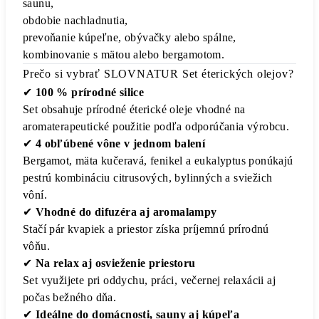
saunu,
obdobie nachladnutia,
prevoňanie kúpeľne, obývačky alebo spálne,
kombinovanie s mätou alebo bergamotom.
Prečo si vybrať SLOVNATUR Set éterických olejov?
✔
100 % prírodné silice
Set obsahuje prírodné éterické oleje vhodné na
aromaterapeutické použitie podľa odporúčania výrobcu.
✔
4 obľúbené vône v jednom balení
Bergamot, mäta kučeravá, fenikel a eukalyptus ponúkajú
pestrú kombináciu citrusových, bylinných a sviežich
vôní.
✔
Vhodné do difuzéra aj aromalampy
Stačí pár kvapiek a priestor získa príjemnú prírodnú
vôňu.
✔
Na relax aj osvieženie priestoru
Set využijete pri oddychu, práci, večernej relaxácii aj
počas bežného dňa.
✔
Ideálne do domácnosti, sauny aj kúpeľa