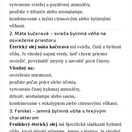
vytvorenie sviežej a pozitívnej atmosféry,
použitie v difuzéri alebo aromalampe,
kombinovanie s inými citrusovými alebo bylinnými
vôňami.
2. Mäta kučeravá – svieža bylinná vôňa na
osvieženie priestoru
Éterický olej mäta kučeravá
má sviežu, čistú a bylinnú
vôňu. Je vhodný najmä vtedy, keď chcete priestor
osviežiť, povzbudiť zmysly a navodiť pocit čistoty.
Vhodný na:
osvieženie miestnosti,
použitie počas práce alebo učenia,
vytvorenie čistej bylinnej atmosféry,
difuzér, aromalampu alebo saunu,
kombinovanie s eukalyptom alebo citrusovými vôňami.
3. Fenikel – jemná bylinná vôňa s hrejivým
charakterom
Feniklový éterický olej
má špecifickú sladkastú bylinnú
vôňu, ktorá pôsobí príjemne, jemne a hrejivo. Je vhodný