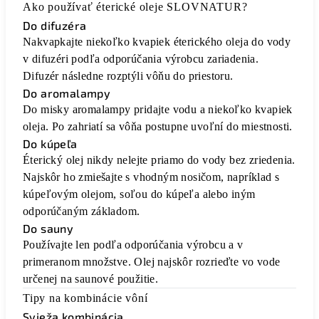
Ako používať éterické oleje SLOVNATUR?
Do difuzéra
Nakvapkajte niekoľko kvapiek éterického oleja do vody
v difuzéri podľa odporúčania výrobcu zariadenia.
Difuzér následne rozptýli vôňu do priestoru.
Do aromalampy
Do misky aromalampy pridajte vodu a niekoľko kvapiek
oleja. Po zahriatí sa vôňa postupne uvoľní do miestnosti.
Do kúpeľa
Éterický olej nikdy nelejte priamo do vody bez zriedenia.
Najskôr ho zmiešajte s vhodným nosičom, napríklad s
kúpeľovým olejom, soľou do kúpeľa alebo iným
odporúčaným základom.
Do sauny
Používajte len podľa odporúčania výrobcu a v
primeranom množstve. Olej najskôr rozrieďte vo vode
určenej na saunové použitie.
Tipy na kombinácie vôní
Svieža kombinácia