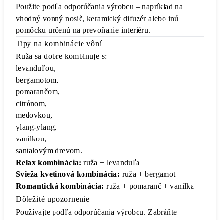
Použite podľa odporúčania výrobcu – napríklad na
vhodný vonný nosič, keramický difuzér alebo inú
pomôcku určenú na prevoňanie interiéru.
Tipy na kombinácie vôní
Ruža sa dobre kombinuje s:
levanduľou,
bergamotom,
pomarančom,
citrónom,
medovkou,
ylang-ylang,
vanilkou,
santalovým drevom.
Relax kombinácia:
ruža + levanduľa
Svieža kvetinová kombinácia:
ruža + bergamot
Romantická kombinácia:
ruža + pomaranč + vanilka
Dôležité upozornenie
Používajte podľa odporúčania výrobcu. Zabráňte