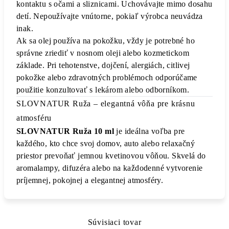
kontaktu s očami a sliznicami. Uchovávajte mimo dosahu
detí. Nepoužívajte vnútorne, pokiaľ výrobca neuvádza
inak.
Ak sa olej používa na pokožku, vždy je potrebné ho
správne zriediť v nosnom oleji alebo kozmetickom
základe. Pri tehotenstve, dojčení, alergiách, citlivej
pokožke alebo zdravotných problémoch odporúčame
použitie konzultovať s lekárom alebo odborníkom.
SLOVNATUR Ruža – elegantná vôňa pre krásnu
atmosféru
SLOVNATUR Ruža 10 ml
je ideálna voľba pre
každého, kto chce svoj domov, auto alebo relaxačný
priestor prevoňať jemnou kvetinovou vôňou. Skvelá do
aromalampy, difuzéra alebo na každodenné vytvorenie
príjemnej, pokojnej a elegantnej atmosféry.
Súvisiaci tovar