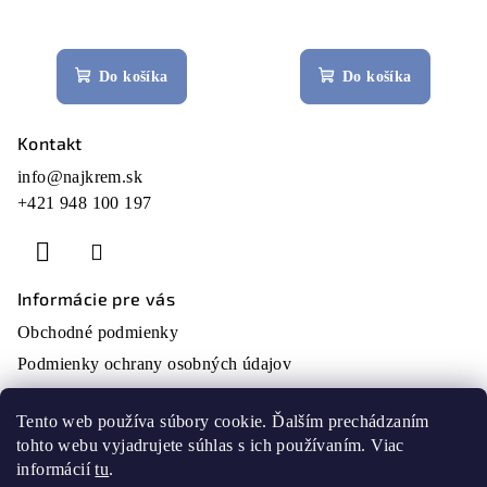
Do košíka
Do košíka
Kontakt
Z
á
info
@
najkrem.sk
+421 948 100 197
p
ä
t
i
Informácie pre vás
e
Obchodné podmienky
Podmienky ochrany osobných údajov
O nás
Tento web používa súbory cookie. Ďalším prechádzaním
Moja objednávka
tohto webu vyjadrujete súhlas s ich používaním. Viac
Prijímame online platby
informácií
tu
.