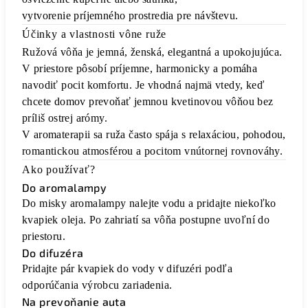
vytvorenie príjemného prostredia pre návštevu.
Účinky a vlastnosti vône ruže
Ružová vôňa je jemná, ženská, elegantná a upokojujúca.
V priestore pôsobí príjemne, harmonicky a pomáha
navodiť pocit komfortu. Je vhodná najmä vtedy, keď
chcete domov prevoňať jemnou kvetinovou vôňou bez
príliš ostrej arómy.
V aromaterapii sa ruža často spája s relaxáciou, pohodou,
romantickou atmosférou a pocitom vnútornej rovnováhy.
Ako používať?
Do aromalampy
Do misky aromalampy nalejte vodu a pridajte niekoľko
kvapiek oleja. Po zahriatí sa vôňa postupne uvoľní do
priestoru.
Do difuzéra
Pridajte pár kvapiek do vody v difuzéri podľa
odporúčania výrobcu zariadenia.
Na prevoňanie auta