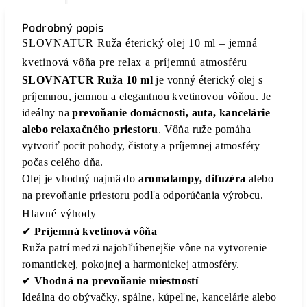
Podrobný popis
SLOVNATUR Ruža éterický olej 10 ml – jemná
kvetinová vôňa pre relax a príjemnú atmosféru
SLOVNATUR Ruža 10 ml
je vonný éterický olej s
príjemnou, jemnou a elegantnou kvetinovou vôňou. Je
ideálny na
prevoňanie domácnosti, auta, kancelárie
alebo relaxačného priestoru
. Vôňa ruže pomáha
vytvoriť pocit pohody, čistoty a príjemnej atmosféry
počas celého dňa.
Olej je vhodný najmä do
aromalampy, difuzéra
alebo
na prevoňanie priestoru podľa odporúčania výrobcu.
Hlavné výhody
✔
Príjemná kvetinová vôňa
Ruža patrí medzi najobľúbenejšie vône na vytvorenie
romantickej, pokojnej a harmonickej atmosféry.
✔
Vhodná na prevoňanie miestností
Ideálna do obývačky, spálne, kúpeľne, kancelárie alebo