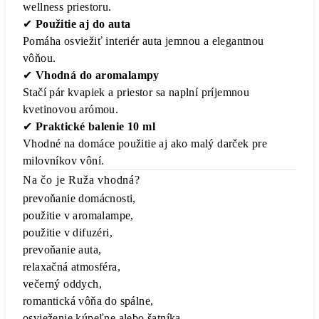
wellness priestoru.
✔
Použitie aj do auta
Pomáha osviežiť interiér auta jemnou a elegantnou
vôňou.
✔
Vhodná do aromalampy
Stačí pár kvapiek a priestor sa naplní príjemnou
kvetinovou arómou.
✔
Praktické balenie 10 ml
Vhodné na domáce použitie aj ako malý darček pre
milovníkov vôní.
Na čo je Ruža vhodná?
prevoňanie domácnosti,
použitie v aromalampe,
použitie v difuzéri,
prevoňanie auta,
relaxačná atmosféra,
večerný oddych,
romantická vôňa do spálne,
osvieženie kúpeľne alebo šatníka,