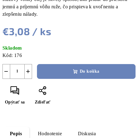
jemnú a príjemnú vôňu ruže, čo prispieva k uvoľneniu a
zlepšeniu nálady.
€3,08
/ ks
Jednotková
Skladom
cena:
Kód:
176
−
+
Do košíka
Opýtať sa
Zdieľať
Popis
Hodnotenie
Diskusia