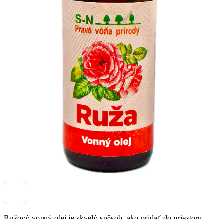
Ružový vonný olej je skvelý spôsob, ako pridať do priestoru