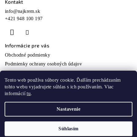
Kontakt
Z
á
info
@
najkrem.sk
+421 948 100 197
p
ä
t
i
Informácie pre vás
e
Obchodné podmienky
Podmienky ochrany osobných údajov
O nás
Tento web používa súbory cookie. Ďalším prechádzaním
Moja objednávka
tohto webu vyjadrujete súhlas s ich používaním. Viac
Prijímame online platby
informácií
tu
.
Nastavenie
Copyright 2026
najkrem
. Všetky práva vyhradené.
Súhlasím
Vytvoril Shoptet