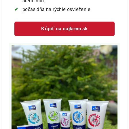
alebo nôh,
počas dňa na rýchle osvieženie.
Kúpiť na najkrem.sk