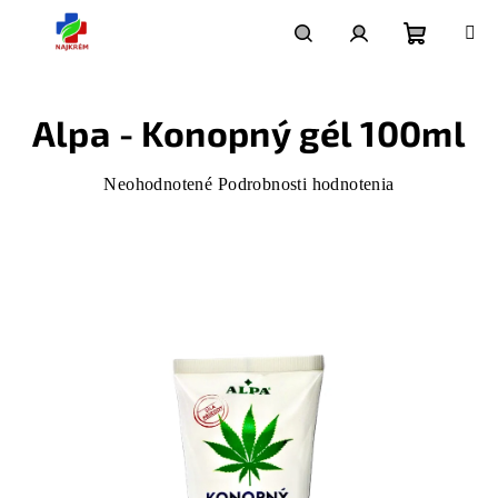
Prejsť
na
Nákupný
Hľadať
Prihlásenie
obsah
Alpa - Konopný gél 100ml
košík
Priemerné
Neohodnotené
Podrobnosti hodnotenia
hodnotenie
produktu
je
0,0
z
5
hviezdičiek.