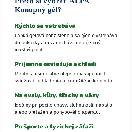
Prečo si vybrať ALPA
Konopný gél?
Rýchlo sa vstrebáva
Ľahká gélová konzistencia sa rýchlo vstrebáva
do pokožky a nezanecháva nepríjemný
mastný pocit.
Príjemne osviežuje a chladí
Mentol a esenciálne oleje prinášajú pocit
sviežosti, ochladenia a okamžitého komfortu.
Na svaly, kĺby, šľachy a väzy
Ideálny pri pocite únavy, stuhnutosti, napätia
alebo preťaženia pohybového aparátu.
Po športe a fyzickej záťaži