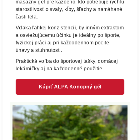
masážny gél pre každého, kto potrebuje rýchlu
starostlivosť o svaly, kĺby, šľachy a namáhané
časti tela.
Vďaka ľahkej konzistencii, bylinným extraktom
a osviežujúcemu účinku je ideálny po športe,
fyzickej práci aj pri každodennom pocite
únavy a stuhnutosti.
Praktická voľba do športovej tašky, domácej
lekárničky aj na každodenné použitie.
Kúpiť ALPA Konopný gél