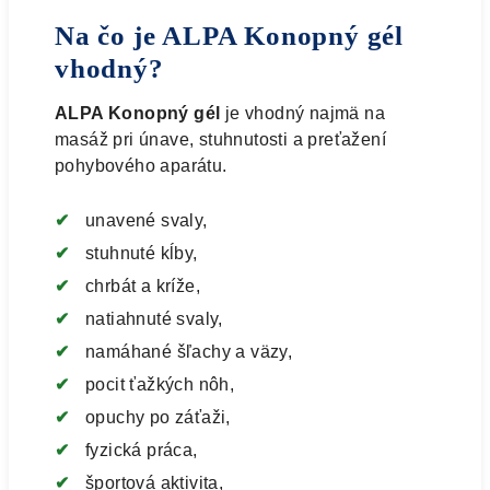
Na čo je ALPA Konopný gél
vhodný?
ALPA Konopný gél
je vhodný najmä na
masáž pri únave, stuhnutosti a preťažení
pohybového aparátu.
unavené svaly,
stuhnuté kĺby,
chrbát a kríže,
natiahnuté svaly,
namáhané šľachy a väzy,
pocit ťažkých nôh,
opuchy po záťaži,
fyzická práca,
športová aktivita,