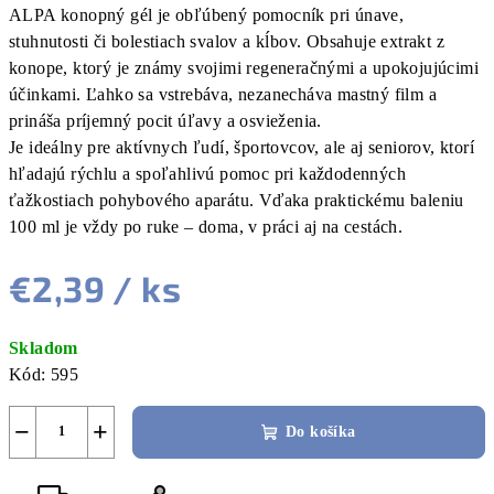
ALPA konopný gél je obľúbený pomocník pri únave,
stuhnutosti či bolestiach svalov a kĺbov. Obsahuje extrakt z
konope, ktorý je známy svojimi regeneračnými a upokojujúcimi
účinkami. Ľahko sa vstrebáva, nezanecháva mastný film a
prináša príjemný pocit úľavy a osvieženia.
Je ideálny pre aktívnych ľudí, športovcov, ale aj seniorov, ktorí
hľadajú rýchlu a spoľahlivú pomoc pri každodenných
ťažkostiach pohybového aparátu. Vďaka praktickému baleniu
100 ml je vždy po ruke – doma, v práci aj na cestách.
€2,39
/ ks
Jednotková
Skladom
cena:
Kód:
595
−
+
Do košíka