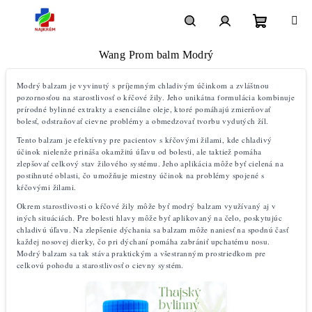
Prejsť
na
Nákupný
Hľadať
Prihlásenie
obsah
Wang Prom balm Modrý
košík
Modrý balzam je vyvinutý s príjemným chladivým účinkom a zvláštnou
pozornosťou na starostlivosť o kŕčové žily. Jeho unikátna formulácia kombinuje
prírodné bylinné extrakty a esenciálne oleje, ktoré pomáhajú zmierňovať
bolesť, odstraňovať cievne problémy a obmedzovať tvorbu vydutých žíl.
Tento balzam je efektívny pre pacientov s kŕčovými žilami, kde chladivý
účinok nielenže prináša okamžitú úľavu od bolesti, ale taktiež pomáha
zlepšovať celkový stav žilového systému. Jeho aplikácia môže byť cielená na
postihnuté oblasti, čo umožňuje miestny účinok na problémy spojené s
kŕčovými žilami.
Okrem starostlivosti o kŕčové žily môže byť modrý balzam využívaný aj v
iných situáciách. Pre bolesti hlavy môže byť aplikovaný na čelo, poskytujúc
chladivú úľavu. Na zlepšenie dýchania sa balzam môže naniesť na spodnú časť
každej nosovej dierky, čo pri dýchaní pomáha zabrániť upchatému nosu.
Modrý balzam sa tak stáva praktickým a všestranným prostriedkom pre
celkovú pohodu a starostlivosť o cievny systém.