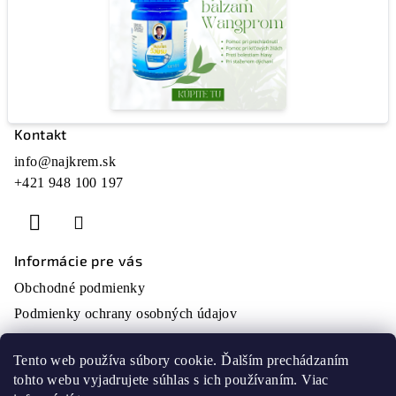
Kontakt
Z
á
info
@
najkrem.sk
+421 948 100 197
p
ä
t
i
Informácie pre vás
e
Obchodné podmienky
Podmienky ochrany osobných údajov
O nás
Tento web používa súbory cookie. Ďalším prechádzaním
Moja objednávka
tohto webu vyjadrujete súhlas s ich používaním. Viac