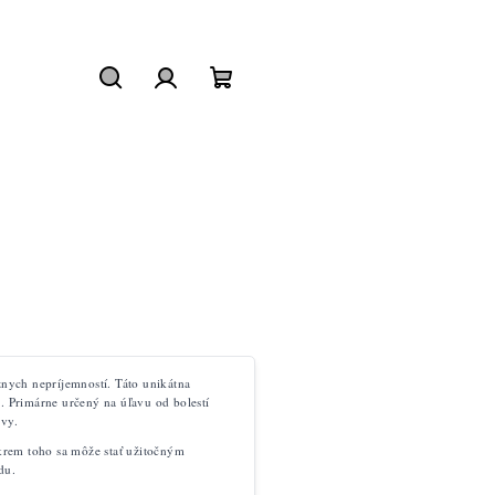
Hľadať
Prihlásenie
Nákupný
košík
ych nepríjemností. Táto unikátna
i. Primárne určený na úľavu od bolestí
avy.
krem toho sa môže stať užitočným
du.