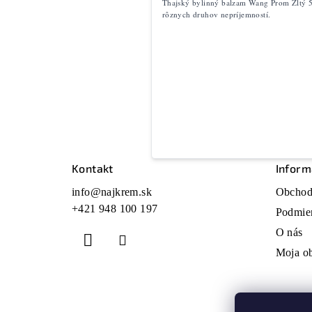
Thajský bylinný balzam Wang Prom Žltý 5
rôznych druhov nepríjemností.
Kontakt
Inform
Z
info
@
najkrem.sk
Obchod
á
+421 948 100 197
Podmie
p
O nás
ä
Moja o
t
i