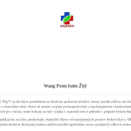
Wang Prom balm Žltý
 50g** je skvelým produktom so širokým spektrom účinkov, ktorý ponúka úľavu od rôzn
 a esenciálne oleje, ktoré sú známe svojimi protizápalovými a upokojujúcimi vlastnosťam
estí po cvičení, tento balzam sa tiež vyniká v starostlivosti o pohodu v prípade bolestí hl
aplikáciou na čelo, poskytujúc okamžitú úľavu od nepríjemných pocitov bolesti hlavy. O
 jednoduchým dýchaním krému môžete predísť upchatému nosu a podporiť celkovú poho