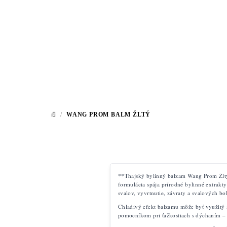
Prejsť
na
obsah
/
WANG PROM BALM ŽLTÝ
DOMOV
**Thajský bylinný balzam Wang Prom Žltý
formulácia spája prírodné bylinné extrakty
svalov, vyvrtnutie, závraty a svalových bol
Chladivý efekt balzamu môže byť využitý 
pomocníkom pri ťažkostiach s dýchaním –